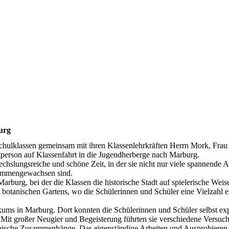
urg
schulklassen gemeinsam mit ihren Klassenlehrkräften Herrn Mork, Fra
tperson auf Klassenfahrt in die Jugendherberge nach Marburg.
hslungsreiche und schöne Zeit, in der sie nicht nur viele spannende Ak
sammengewachsen sind.
arburg, bei der die Klassen die historische Stadt auf spielerische Wei
botanischen Gartens, wo die Schülerinnen und Schüler eine Vielzahl e
ms in Marburg. Dort konnten die Schülerinnen und Schüler selbst ex
 Mit großer Neugier und Begeisterung führten sie verschiedene Versuc
mische Zusammenhänge. Das eigenständige Arbeiten und Ausprobieren