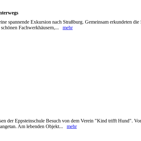
nterwegs
ine spannende Exkursion nach Straßburg. Gemeinsam erkundeten die 
ren schönen Fachwerkhäusern,...
mehr
sen der Eppsteinschule Besuch von dem Verein "Kind trifft Hund". Vor
n angetan. Am lebenden Objekt...
mehr