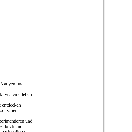
u Nguyen und
tivitäten erleben
se entdecken
xotischer
perimentieren und
he durch und
 machte diesen