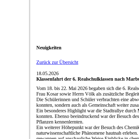
Neuigkeiten
Zurück zur Übersicht
18.05.2026
Klassenfahrt der 6. Realschulklassen nach Marb
Vom 18. bis 22. Mai 2026 begaben sich die 6. Real
Frau Kosar sowie Herrn Völk als zusätzliche Beglei
Die Schülerinnen und Schüler verbrachten eine abwec
konnten, sondern auch als Gemeinschaft weiter zu
Ein besonderes Highlight war die Stadtrallye durch M
konnten. Ebenso beeindruckend war der Besuch des 
Pflanzen kennenlernten.
Ein weiterer Höhepunkt war der Besuch des Chemiku
naturwissenschaftliche Phänomene hautnah erleben.
gewannen auf anschauliche Weise Einblicke in che