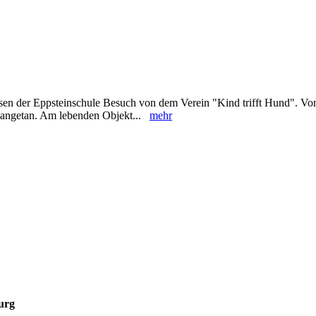
sen der Eppsteinschule Besuch von dem Verein "Kind trifft Hund". Vor
n angetan. Am lebenden Objekt...
mehr
urg