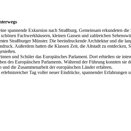
nterwegs
ine spannende Exkursion nach Straßburg. Gemeinsam erkundeten die 
ren schönen Fachwerkhäusern, kleinen Gassen und zahlreichen Sehenswü
mten Straßburger Münster. Die beeindruckende Architektur und die lan
indruck. Außerdem hatten die Klassen Zeit, die Altstadt zu entdecken, 
genießen.
nnen und Schüler das Europäisches Parlament. Dort erhielten sie inter
aben des Europäischen Parlaments. Während der Führung konnten sie d
en und die Zusammenarbeit der europäischen Länder erfahren.
in erlebnisreicher Tag voller neuer Eindrücke, spannender Erfahrungen