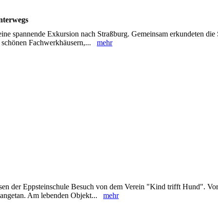
nterwegs
ine spannende Exkursion nach Straßburg. Gemeinsam erkundeten die 
ren schönen Fachwerkhäusern,...
mehr
sen der Eppsteinschule Besuch von dem Verein "Kind trifft Hund". Vor
n angetan. Am lebenden Objekt...
mehr