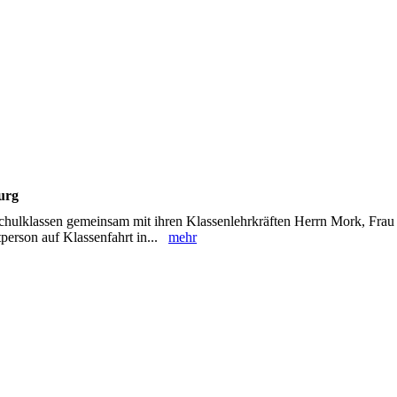
urg
schulklassen gemeinsam mit ihren Klassenlehrkräften Herrn Mork, Fra
tperson auf Klassenfahrt in...
mehr