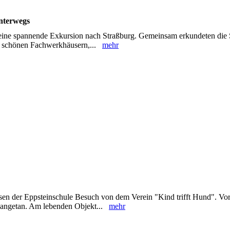
nterwegs
ine spannende Exkursion nach Straßburg. Gemeinsam erkundeten die 
ren schönen Fachwerkhäusern,...
mehr
sen der Eppsteinschule Besuch von dem Verein "Kind trifft Hund". Vor
n angetan. Am lebenden Objekt...
mehr