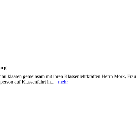
urg
schulklassen gemeinsam mit ihren Klassenlehrkräften Herrn Mork, Fra
tperson auf Klassenfahrt in...
mehr