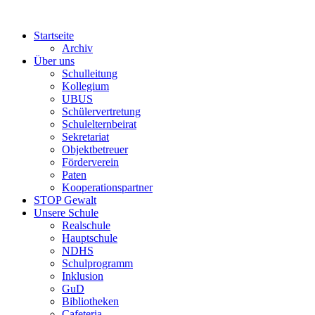
Startseite
Archiv
Über uns
Schulleitung
Kollegium
UBUS
Schülervertretung
Schulelternbeirat
Sekretariat
Objektbetreuer
Förderverein
Paten
Kooperationspartner
STOP Gewalt
Unsere Schule
Realschule
Hauptschule
NDHS
Schulprogramm
Inklusion
GuD
Bibliotheken
Cafeteria